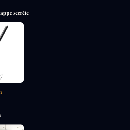
rappe secrète
m
e