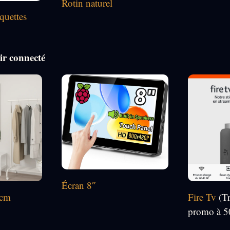
Rotin naturel
quettes
ir connecté
Écran 8″
 cm
Fire Tv
(T
promo à 5