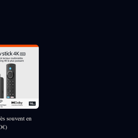
rès souvent en
0€)