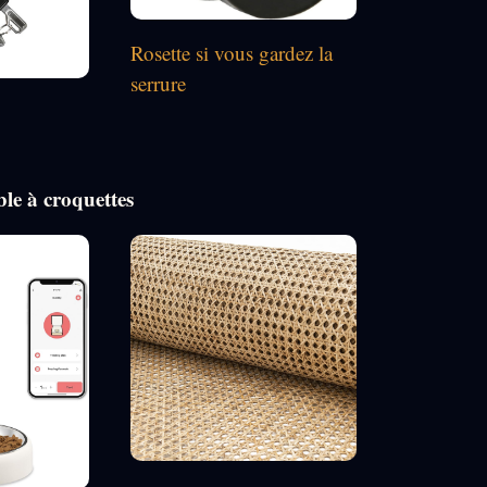
Rosette si vous gardez la
serrure
le à croquettes